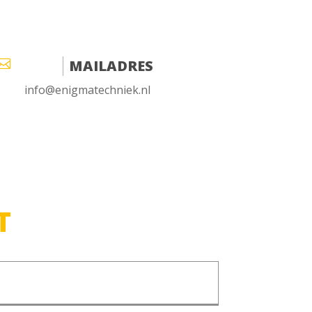

MAILADRES
info@enigmatechniek.nl
T