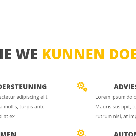
IE WE
KUNNEN DO

DERSTEUNING
ADVIE
tetur adipiscing elit.
Lorem ipsum dolor 
a mollis, turpis ante
Mauris suscipit, t
i at ex.
rutrum nisl, at imp

EMEN
AUTO