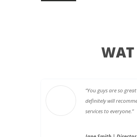
WAT
“You guys are so great
definitely will recom
services to everyone.”
Jane Smith | Directo