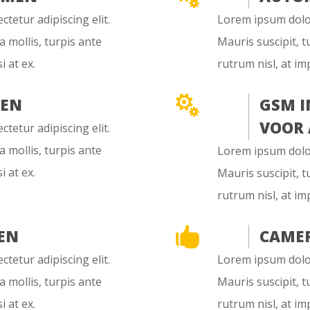
tetur adipiscing elit.
Lorem ipsum dolor 
a mollis, turpis ante
Mauris suscipit, t
i at ex.
rutrum nisl, at imp

TEN
GSM I
VOOR
tetur adipiscing elit.
a mollis, turpis ante
Lorem ipsum dolor 
i at ex.
Mauris suscipit, t
rutrum nisl, at imp

EN
CAME
tetur adipiscing elit.
Lorem ipsum dolor 
a mollis, turpis ante
Mauris suscipit, t
i at ex.
rutrum nisl, at imp