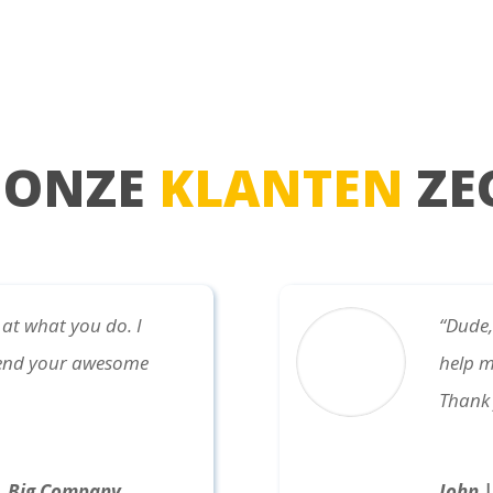
 ONZE
KLANTEN
ZE
 at what you do. I
“Dude,
mend your awesome
help m
Thank 
r, Big Company
John 