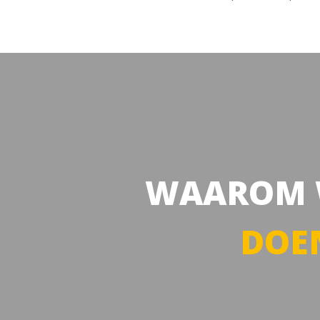
WAAROM 
DOE